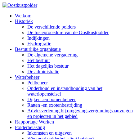
Welkom
Historiek
De verschillende polders
De fusieprocedure van de Oostkustpolder
Indijkingen
Hydrografie
Bestuurlijke organisatie
De algemene vergadering
Het bestuur
Het dagelijks bestuur
De administratie
Waterbeheer
Peilbeheer
Onderhoud en instandhouding van het
waterlopenstelsel
Dijken -en bomenbeheer
Ratten -en exotenbestrijding
Adviesverlening bij omgevingsvergunningsaanvragen
en projecten in het gebied
Rapportage Werken
Polderbelasting
Inkomsten en uitgaven
Wie moet polderbelasting betalen?